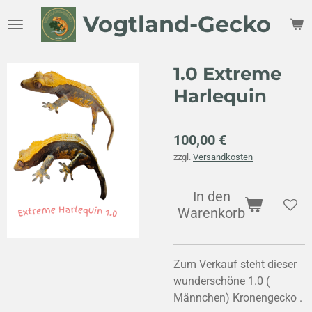
Zum
Vogtland-Gecko
Hauptinhalt
springen
1.0 Extreme
Harlequin
100,00 €
zzgl.
Versandkosten
In den
Warenkorb
Zum Verkauf steht dieser
wunderschöne 1.0 (
Männchen) Kronengecko .